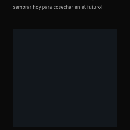
sembrar hoy para cosechar en el futuro!
Comunidad mundial
Lorem ipsum dolor sit amet, consectetur
adipiscing elit. Fusce aliquet mattis elit, a
egestas felis convallis accumsan.
Vivamus ut felis mattis, bibendum lacus
at, faucibus enim.