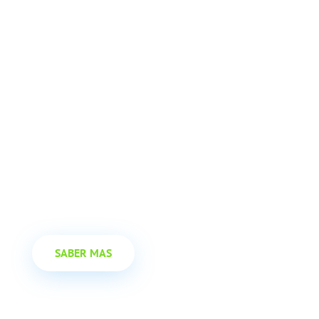
Obtenga un libro ele
gratuito
Obtenga un libro electrónico gratuito y aprenda có
operaciones. Consigue resultados operando con cual
SABER MAS
Recibir E-book gratis