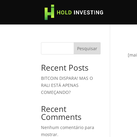
Pesquisar
[mai
Recent Posts
BITCOIN DISPARA! MAS O
RALI ESTÁ APENAS
COMEÇANDO?
Recent
Comments
Nenhum comentário para
mostrar.