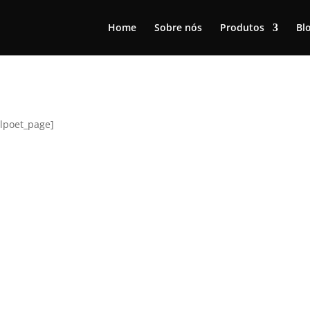
Home
Sobre nós
Produtos
Bl
lpoet_page]